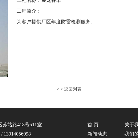
工程名称：
金龙客车
工程简介：
为客户提供厂区年度防雷检测服务。
< <
返回列表
站路418号511室
首 页
关于
 13914056998
新闻动态
我们